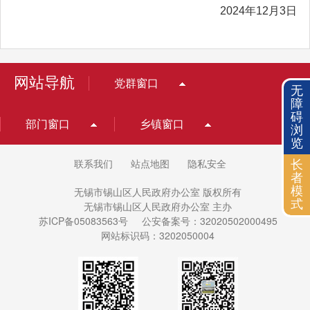
2024年12月3日
网站导航
党群窗口
无
障
碍
部门窗口
乡镇窗口
浏
览
长
联系我们
站点地图
隐私安全
者
模
无锡市锡山区人民政府办公室 版权所有
式
无锡市锡山区人民政府办公室 主办
苏ICP备05083563号
公安备案号：32020502000495
网站标识码：3202050004