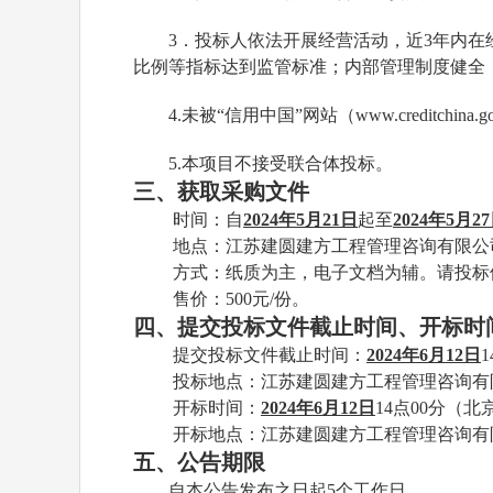
3
．投标人依法开展经营活动，近
3年内
比例等指标达到监管标准；内部管理制度健全
4
.
未被
“信用中国”网站（
www.creditchina.g
5
.
本项目不接受联合体投标。
三、获取采购文件
时间：
自
2024年
5
月
21
日
起至
2024年
5
月
27
地点：
江苏建圆建方工程管理咨询有限公
方式：纸质为主，电子文档为辅。请投标
售价：
5
00元/份。
四、提交投标文件截止时间、开标时
提交投标文件截止时间：
20
2
4
年
6
月
12
日
1
投标地点：
江苏建圆建方工程管理咨询有
开标时间：
20
2
4
年
6
月
12
日
14
点
00
分（北
开标地点：
江苏建圆建方工程管理咨询有
五、公告期限
自本公告发布之日起
5个工作日。