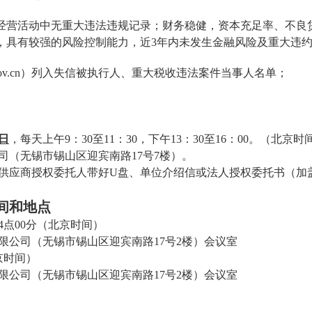
在经营活动中无重大违法违规记录；财务稳健，资本充足率、不良
，具有较强的风险控制能力，近3年内未发生金融风险及重大违
ov.cn
）列入失信被执行人、重大税收违法案件当事人名单；
日
，每天上午
9：30至11：30，下午13：30至16：00。（北
司（无锡市锡山区迎宾南路
17号7楼）
。
供应商授权委托人带好
U盘、单位介绍信或法人授权委托书（加
间和地点
4
点
00
分（北京时间）
限公司
（无锡市锡山区迎宾南路
17号2楼）会议室
京时间）
限公司
（无锡市锡山区迎宾南路
17号2楼）会议室