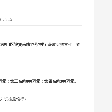
数：
315
市锡山区迎宾南路
17号7楼）
获取采购文件，并
万元；第三名约
800
万元；第四名约
300万元
。
和外资控股银行）；