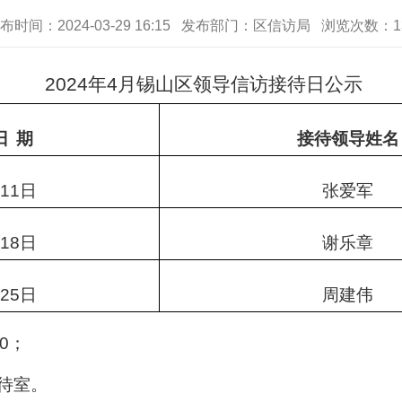
布时间：2024-03-29 16:15 发布部门：区信访局 浏览次数：
1
2024
年
4
月锡山区领导信访接待日公示
日
期
接待领导姓名
11
日
张爱军
18
日
谢乐章
25
日
周建伟
0
；
待室。