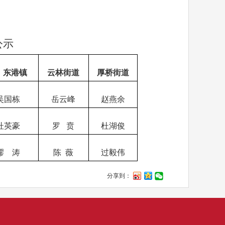
公示
东港镇
云林街道
厚桥街道
吴国栋
岳云峰
赵燕余
杜英豪
罗
贲
杜湖俊
缪
涛
陈
薇
过毅伟
分享到：