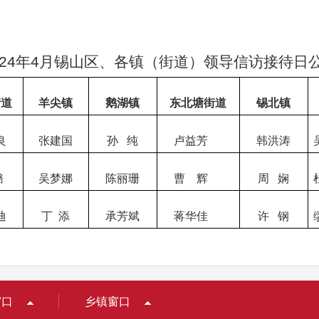
24
年
4
月锡山区、各镇（街道）领导信访接待日
街道
羊尖镇
鹅湖镇
东北塘街道
锡北镇
良
张建国
孙
纯
卢益芳
韩洪涛
璐
吴梦娜
陈丽珊
曹
辉
周
娴
迪
丁
添
承芳斌
蒋华佳
许
钢
窗口
乡镇窗口