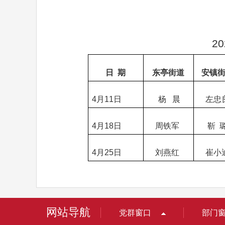
20
日
期
东亭街道
安镇
4
月
11
日
杨
晨
左忠
4
月
18
日
周铁军
靳 
4
月
25
日
刘燕红
崔小
网站导航
党群窗口
部门