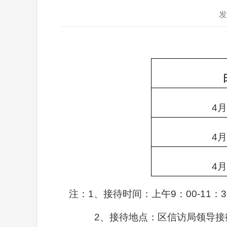
发
4
月
4
月
4
月
注：
1
、接待时间：上午
9
：
00-11
：
3
2
、接待地点：区信访局领导接