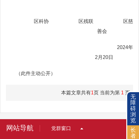
区科协 区残联 区慈
善会
2024年
2月20日
（此件主动公开）
本篇文章共有
1
页 当前为第
1
页
无
障
碍
浏
览
网站导航
党群窗口
长
者