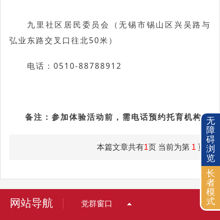
九里社区居民委员会（无锡市锡山区兴吴路与
弘业东路交叉口往北50米）
电话：0510-88788912
备注：参加体验活动前，需电话预约托育机构。
无
障
碍
本篇文章共有
1
页 当前为第
1
页
浏
览
长
者
模
式
网站导航
党群窗口