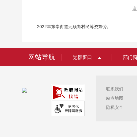
发
202
2
年
东亭街道无须向村民筹资筹劳。
网站导航
党群窗口
部门
联系我们
站点地图
隐私安全