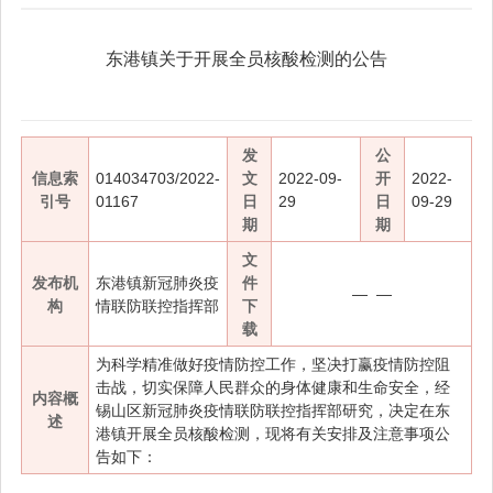
东港镇关于开展全员核酸检测的公告
发
公
信息索
014034703/2022-
文
2022-09-
开
2022-
引号
01167
日
29
日
09-29
期
期
文
发布机
东港镇新冠肺炎疫
件
— —
构
情联防联控指挥部
下
载
为科学精准做好疫情防控工作，坚决打赢疫情防控阻
击战，切实保障人民群众的身体健康和生命安全，经
内容概
锡山区新冠肺炎疫情联防联控指挥部研究，决定在东
述
港镇开展全员核酸检测，现将有关安排及注意事项公
告如下：