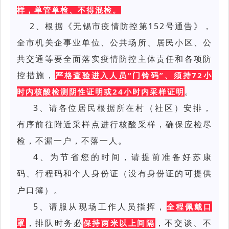
样，单管单检、不得混检。
2、
根据《无锡市疫情防控第152号通告》，
全市机关企事业单位、公共场所、居民小区、公
共交通等要全面落实疫情防控主体责任和各项防
控措施，
严格查验进入人员“门铃码”、须持72小
。
时内核酸检测阴性证明或24小时内采样证明
3、请各位居民根据所在村（社区）安排，
有序前往附近采样点进行核酸采样，确保
应检尽
检
，不漏一户，不落一人。
4、为节省您的时间，请提前准备好
苏康
码、行程码
个人身份证（
没有身份证的可提供
和
户口簿）。
5、请服从现场工作人员指挥，
全程佩戴口
，排队时务必
，不交谈、不
罩
保持两米以上间隔