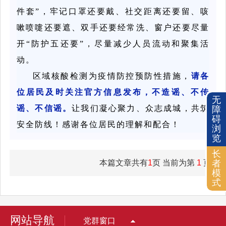
件套”，牢记口罩还要戴、社交距离还要留、咳
嗽喷嚏还要遮、双手还要经常洗、窗户还要尽量
开“防护五还要”，尽量减少人员流动和聚集活
动。
区域核酸检测为疫情防控预防性措施，
请各
位居民及时关注官方信息发布，不造谣、不传
无
谣、不信谣。
让我们凝心聚力、众志成城，共筑
障
碍
安全防线！感谢各位居民的理解和配合！
浏
览
长
本篇文章共有
1
页 当前为第
1
页
者
模
式
网站导航
党群窗口