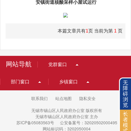
安镇街道核酸采样小屋试运行
本篇文章共有
1
页 当前为第
1
页
网站导航
党群窗口
部门窗口
乡镇窗口
无
障
碍
联系我们
站点地图
隐私安全
浏
览
无锡市锡山区人民政府办公室 版权所有
长
无锡市锡山区人民政府办公室 主办
者
苏ICP备05083563号
公安备案号：32020502000495
模
网站标识码：3202050004
式