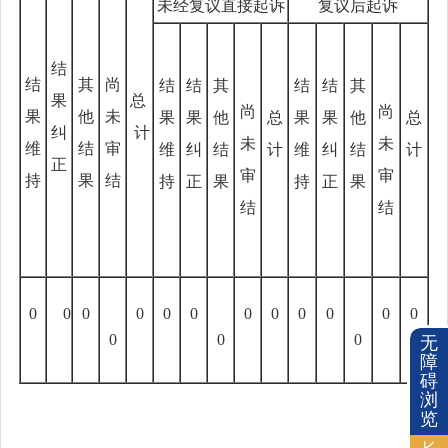
未经复议直接起诉
复议后起诉
结
结
其
尚
结
结
其
结
结
其
果
总
尚
尚
果
他
未
果
果
他
总
果
果
他
总
纠
计
未
未
维
结
审
维
纠
结
计
维
纠
结
计
正
审
审
持
果
结
持
正
果
持
正
果
结
结
0
0
0
0
0
0
0
0
0
0
0
0
0
0
0
无
障
碍
浏
览