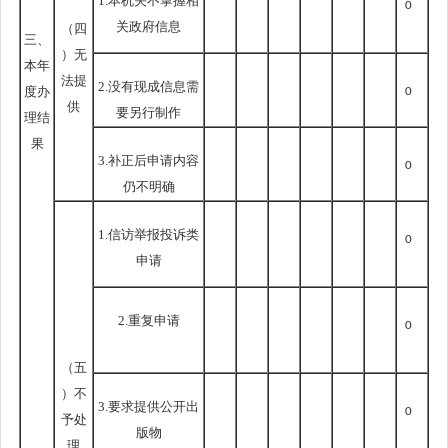
1.本机关不掌握相
0
关政府信息
（四
三、
）无
本年
法提
2.没有现成信息需
度办
0
供
要另行制作
理结
果
3.补正后申请内容
0
仍不明确
1.信访举报投诉类
0
申请
2.重复申请
0
（五
）不
3.要求提供公开出
0
予处
版物
理