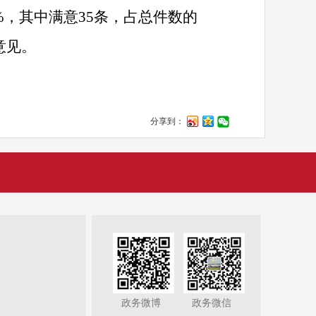
%
，其中满意
35
条，占总件数的
意见。
分享到：
政务微博
政务微信