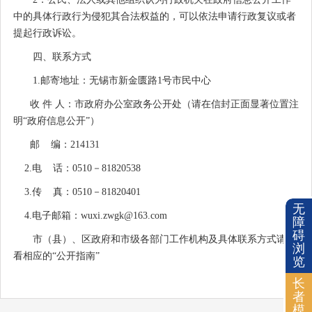
中的具体行政行为侵犯其合法权益的，可以依法申请行政复议或者
提起行政诉讼。
四、联系方式
1.邮寄地址：
无锡市
新金匮路1号市民中心
收 件 人：市政府办公室政务公开处（请在信封正面显著位置注
明“政府信息公开”）
邮 编：214131
2.电 话：0510－81820538
3.传 真：0510－81820401
无
4.
电子邮箱：wuxi.zwgk@163.com
障
碍
市（县）、区政府和市级各部门工作机构及具体联系方式请查
浏
看相应的“公开指南”
览
长
者
模