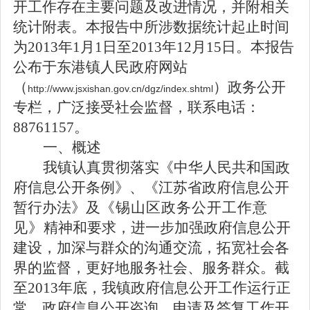
开工作存在主要问题及改进情况，并附相关
统计附表。本报告中所涉数据统计起止时间
为
2013
年
1
月
1
日至
2013
年
12
月
15
日。本报告
公布于东港镇人民政府网站
（
）政务公开
http://www.jsxishan.gov.cn/dgz/index.shtml
专栏，广泛接受社会监督，联系电话：
88761157
。
一、概述
我镇认真贯彻落实《中华人民共和国政
府信息公开条例》、《江苏省政府信息公开
暂行办法》及
《锡山区政务公开工作意
见》
精神和要求，进一步加强政府信息公开
建设，加深与群众的沟通交流，拓宽社会各
界的监督，更好地服务社会、服务群众。截
至
2013
年底，我镇政府信息公开工作运行正
常，政府信息公开咨询、申请及答复工作开