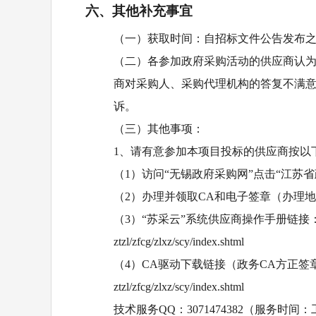
六、其他补充事宜
（一）获取时间：自招标文件公告发布
（二）各参加政府采购活动的供应商认
商对采购人、采购代理机构的答复不满
诉。
（三）其他事项：
1、请有意参加本项目投标的供应商按以
（
1）访问“无锡政府采购网”点击“江苏省
（
2）办理并领取CA和电子签章（办理地
（
3）“苏采云”系统供应商操作手册链接
ztzl/zfcg/zlxz/scy/index.shtml
（
4）CA驱动下载链接（政务CA方正签
ztzl/zfcg/zlxz/scy/index.shtml
技术服务
QQ：3071474382（服务时间：工作