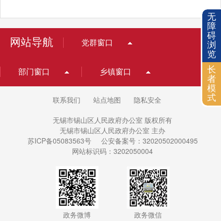
无
障
碍
网站导航
党群窗口
浏
览
长
部门窗口
乡镇窗口
者
模
式
联系我们
站点地图
隐私安全
无锡市锡山区人民政府办公室 版权所有
无锡市锡山区人民政府办公室 主办
苏ICP备05083563号
公安备案号：32020502000495
网站标识码：3202050004
政务微博
政务微信