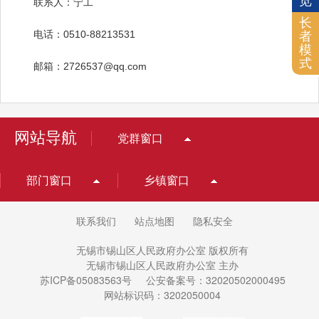
览
联系人：宁工
长
电话：0510-88213531
者
模
式
邮箱：2726537@qq.com
网站导航
党群窗口
部门窗口
乡镇窗口
联系我们
站点地图
隐私安全
无锡市锡山区人民政府办公室 版权所有
无锡市锡山区人民政府办公室 主办
苏ICP备05083563号
公安备案号：32020502000495
网站标识码：3202050004