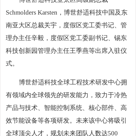
Schmolders Karsten
，博世舒适科技中国及东
南亚大区总裁关宇，度假区党工委书记、管
理办主任辛毅，度假区党工委副书记、锡东
科技创新园管理办主任王季燕等出席入驻仪
式。
博世舒适科技全球工程技术研发中心拥
有领域内全球领先的研发能力，致力于冷热
产品与技术、智能控制系统、核心部件、高
效节能设备等各项研发。未来该中心将吸引
全球顶尖人才，规划未来团队人数达500