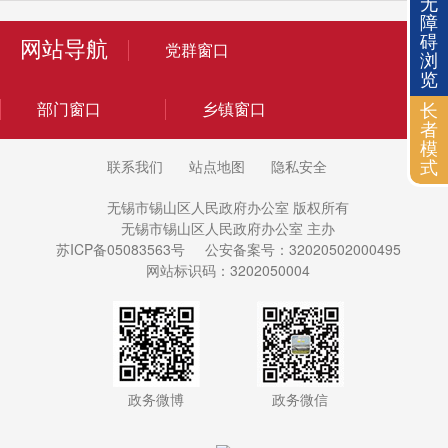
无
障
碍
网站导航
党群窗口
浏
览
长
部门窗口
乡镇窗口
者
模
式
联系我们
站点地图
隐私安全
无锡市锡山区人民政府办公室 版权所有
无锡市锡山区人民政府办公室 主办
苏ICP备05083563号
公安备案号：32020502000495
网站标识码：3202050004
政务微博
政务微信