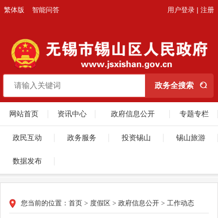
繁体版
智能问答
用户登录
|
注册
网站首页
资讯中心
政府信息公开
专题专栏
政民互动
政务服务
投资锡山
锡山旅游
数据发布
您当前的位置：
首页
>
度假区
>
政府信息公开
>
工作动态