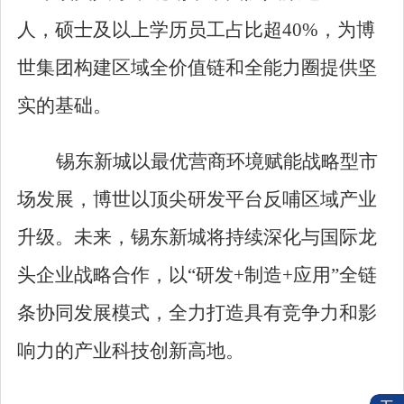
人，硕士及以上学历员工占比超
40%
，为博
世集团构建区域全价值链和全能力圈提供坚
实的基础。
锡东新城以最优营商环境赋能战略型市
场发展，博世以顶尖研发平台反哺区域产业
升级。未来，锡东新城将持续深化与国际龙
头企业战略合作，以
“
研发
+
制造
+
应用
”
全链
条协同发展模式，全力打造具有竞争力和影
响力的产业科技创新高地。