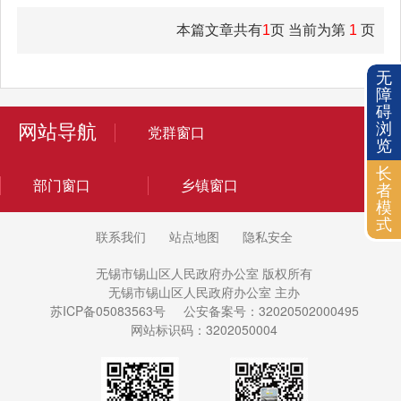
本篇文章共有
1
页 当前为第
1
页
无
障
碍
浏
网站导航
党群窗口
览
长
部门窗口
乡镇窗口
者
模
式
联系我们
站点地图
隐私安全
无锡市锡山区人民政府办公室 版权所有
无锡市锡山区人民政府办公室 主办
苏ICP备05083563号
公安备案号：32020502000495
网站标识码：3202050004