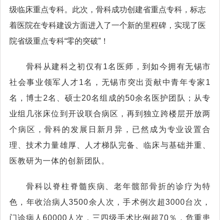
级临床重点专科。此次，骨科成功创建省重点专科，标志
着医院在专科建设方面进入了一个新的里程碑，实现了医
院省级重点专科“零的突破”！
骨科从建科之初仅有1名医师，到如今拥有无锡市
社会事业领军人才1名，无锡市突出贡献中青年专家1
名，博士2名、硕士20名组成的50余名医护团队；从专
业组几张床位到开设联合病区，再到独立跨楼层开放两
个病区，骨科的发展日新月异，已然成为专业设置合
理、技术力量雄厚、人才梯队完备、临床与基础并重、
医教研为一体的创新团队。
骨科以脊柱脊髓疾病、老年髋部骨折的诊疗为特
色，年收治病人3500余人次，手术例次超3000台次，
门诊病人60000人次，三四级手术比例超70％，危重患