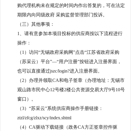
购代理机构未在规定的时间内作出答复的，可在法定
期限内向同级政府
采购监督管理部门投诉。
（三）其他事项：
1、请有意参加本项目投标的供应商按以下流程进行
操作：
（
1）访问“无锡政府采购网”点击“江苏省政府采购
（苏采云）平台”—“用户注册”按钮进入注册界面，
也可以直接通过jszc/login?进入注册界面。
（
2）办理并领取CA和电子签章（办理地址：无锡市
观山路市民中心12号楼2楼公共资源交易大厅9号10号
窗口）。
（
3）“苏采云”系统供应商操作手册链接：
ztzl/zfcg/zlxz/scy/index.shtml
（
4）CA驱动下载链接（政务CA方正签章控件驱