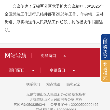
会议传达了无锡军分区党委扩大会议精神，对2025年
全区武装工作进行总结并部署2026年工作。羊尖镇、云林
街道、厚桥街道作人民武装工作述职，其他板块作书面述
职。
无
障
碍
浏
网站导航
党群窗口
览
长
者
部门窗口
乡镇窗口
模
式
联系我们
站点地图
隐私安全
无锡市锡山区人民政府办公室 版权所有
无锡市锡山区人民政府办公室 主办
苏ICP备05083563号
公安备案号：32020502000495
网站标识码：3202050004