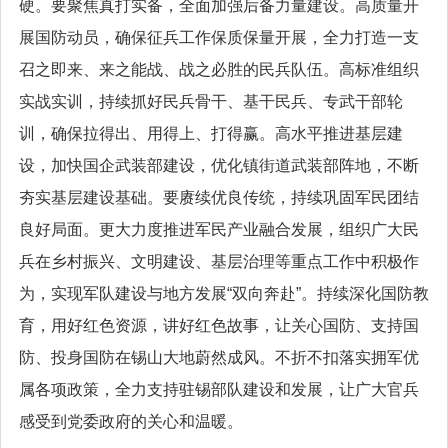
硬。要聚焦真打实备，全面加强后备力量建设。高质量开
展国防动员，确保征兵工作保质保量开展，全力打造一支
召之即来、来之能战、战之必胜的民兵队伍。高标准组织
实战实训，持续抓好民兵骨干、基干民兵、专武干部轮
训，确保拉得出、用得上、打得赢。高水平推进基层建
设，加快国企武装部建设，优化镇街道武装部阵地，不断
夯实基层建设基础。要赓续优良传统，持续巩固军民团结
良好局面。更大力度推进军民产业融合发展，组织广大民
兵在乡村振兴、文明建设、基层治理等重点工作中积极作
为，实现军队建设与地方发展“双向奔赴”。持续深化国防教
育，用好红色资源，讲好红色故事，让关心国防、支持国
防、投身国防在锡山大地蔚然成风。不折不扣落实拥军优
属各项政策，全力支持驻锡部队建设和发展，让广大官兵
感受到党委政府的关心和温暖。